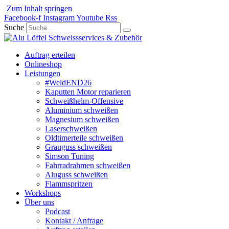
Zum Inhalt springen
Facebook-f
Instagram
Youtube
Rss
Suche
Auftrag erteilen
Onlineshop
Leistungen
#WeldEND26
Kaputten Motor reparieren
Schweißhelm-Offensive
Aluminium schweißen
Magnesium schweißen
Laserschweißen
Oldtimerteile schweißen
Grauguss schweißen
Simson Tuning
Fahrradrahmen schweißen
Aluguss schweißen
Flammspritzen
Workshops
Über uns
Podcast
Kontakt / Anfrage