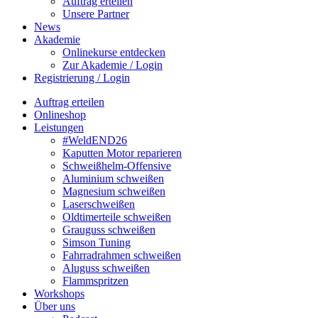
Auftrag erteilen
Unsere Partner
News
Akademie
Onlinekurse entdecken
Zur Akademie / Login
Registrierung / Login
Auftrag erteilen
Onlineshop
Leistungen
#WeldEND26
Kaputten Motor reparieren
Schweißhelm-Offensive
Aluminium schweißen
Magnesium schweißen
Laserschweißen
Oldtimerteile schweißen
Grauguss schweißen
Simson Tuning
Fahrradrahmen schweißen
Aluguss schweißen
Flammspritzen
Workshops
Über uns