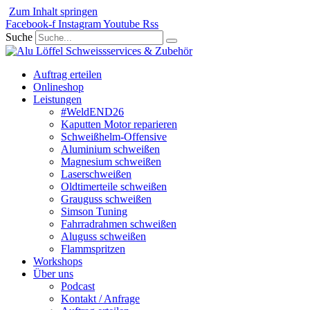
Zum Inhalt springen
Facebook-f
Instagram
Youtube
Rss
Suche
Auftrag erteilen
Onlineshop
Leistungen
#WeldEND26
Kaputten Motor reparieren
Schweißhelm-Offensive
Aluminium schweißen
Magnesium schweißen
Laserschweißen
Oldtimerteile schweißen
Grauguss schweißen
Simson Tuning
Fahrradrahmen schweißen
Aluguss schweißen
Flammspritzen
Workshops
Über uns
Podcast
Kontakt / Anfrage