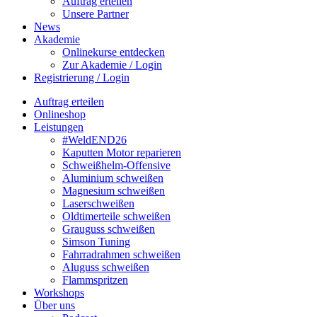
Auftrag erteilen
Unsere Partner
News
Akademie
Onlinekurse entdecken
Zur Akademie / Login
Registrierung / Login
Auftrag erteilen
Onlineshop
Leistungen
#WeldEND26
Kaputten Motor reparieren
Schweißhelm-Offensive
Aluminium schweißen
Magnesium schweißen
Laserschweißen
Oldtimerteile schweißen
Grauguss schweißen
Simson Tuning
Fahrradrahmen schweißen
Aluguss schweißen
Flammspritzen
Workshops
Über uns