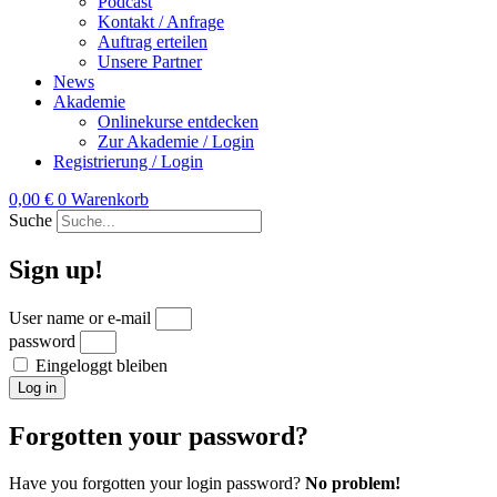
Podcast
Kontakt / Anfrage
Auftrag erteilen
Unsere Partner
News
Akademie
Onlinekurse entdecken
Zur Akademie / Login
Registrierung / Login
0,00
€
0
Warenkorb
Suche
Sign up!
User name or e-mail
password
Eingeloggt bleiben
Log in
Forgotten your password?
Have you forgotten your login password?
No problem!