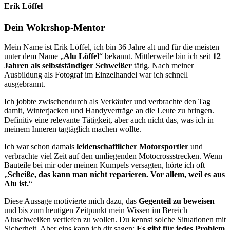
Erik Löffel
Dein Wokrshop-Mentor
Mein Name ist Erik Löffel, ich bin 36 Jahre alt und für die meisten
unter dem Name „
Alu Löffel
“ bekannt. Mittlerweile bin ich seit
12
Jahren als selbstständiger Schweißer
tätig. Nach meiner
Ausbildung als Fotograf im Einzelhandel war ich schnell
ausgebrannt.
Ich jobbte zwischendurch als Verkäufer und verbrachte den Tag
damit, Winterjacken und Handyverträge an die Leute zu bringen.
Definitiv eine relevante Tätigkeit, aber auch nicht das, was ich in
meinem Inneren tagtäglich machen wollte.
Ich war schon damals
leidenschaftlicher Motorsportler
und
verbrachte viel Zeit auf den umliegenden Motocrossstrecken. Wenn
Bauteile bei mir oder meinen Kumpels versagten, hörte ich oft
„
Scheiße, das kann man nicht reparieren. Vor allem, weil es aus
Alu ist.
“
Diese Aussage motivierte mich dazu, das
Gegenteil zu beweisen
und bis zum heutigen Zeitpunkt mein Wissen im Bereich
Aluschweißen vertiefen zu wollen. Du kennst solche Situationen mit
Sicherheit. Aber eins kann ich dir sagen:
Es gibt für jedes Problem