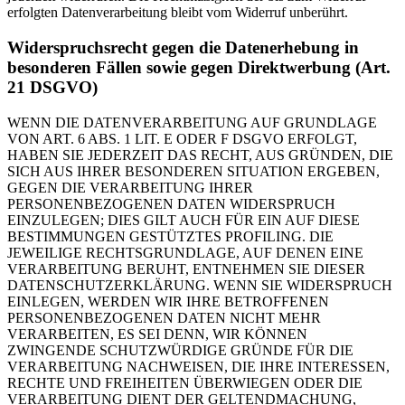
erfolgten Datenverarbeitung bleibt vom Widerruf unberührt.
Widerspruchsrecht gegen die Datenerhebung in
besonderen Fällen sowie gegen Direktwerbung (Art.
21 DSGVO)
WENN DIE DATENVERARBEITUNG AUF GRUNDLAGE
VON ART. 6 ABS. 1 LIT. E ODER F DSGVO ERFOLGT,
HABEN SIE JEDERZEIT DAS RECHT, AUS GRÜNDEN, DIE
SICH AUS IHRER BESONDEREN SITUATION ERGEBEN,
GEGEN DIE VERARBEITUNG IHRER
PERSONENBEZOGENEN DATEN WIDERSPRUCH
EINZULEGEN; DIES GILT AUCH FÜR EIN AUF DIESE
BESTIMMUNGEN GESTÜTZTES PROFILING. DIE
JEWEILIGE RECHTSGRUNDLAGE, AUF DENEN EINE
VERARBEITUNG BERUHT, ENTNEHMEN SIE DIESER
DATENSCHUTZERKLÄRUNG. WENN SIE WIDERSPRUCH
EINLEGEN, WERDEN WIR IHRE BETROFFENEN
PERSONENBEZOGENEN DATEN NICHT MEHR
VERARBEITEN, ES SEI DENN, WIR KÖNNEN
ZWINGENDE SCHUTZWÜRDIGE GRÜNDE FÜR DIE
VERARBEITUNG NACHWEISEN, DIE IHRE INTERESSEN,
RECHTE UND FREIHEITEN ÜBERWIEGEN ODER DIE
VERARBEITUNG DIENT DER GELTENDMACHUNG,