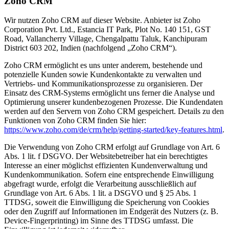
Zoho CRM
Wir nutzen Zoho CRM auf dieser Website. Anbieter ist Zoho
Corporation Pvt. Ltd., Estancia IT Park, Plot No. 140 151, GST
Road, Vallancherry Village, Chengalpattu Taluk, Kanchipuram
District 603 202, Indien (nachfolgend „Zoho CRM“).
Zoho CRM ermöglicht es uns unter anderem, bestehende und
potenzielle Kunden sowie Kundenkontakte zu verwalten und
Vertriebs- und Kommunikationsprozesse zu organisieren. Der
Einsatz des CRM-Systems ermöglicht uns ferner die Analyse und
Optimierung unserer kundenbezogenen Prozesse. Die Kundendaten
werden auf den Servern von Zoho CRM gespeichert. Details zu den
Funktionen von Zoho CRM finden Sie hier:
https://www.zoho.com/de/crm/help/getting-started/key-features.html
.
Die Verwendung von Zoho CRM erfolgt auf Grundlage von Art. 6
Abs. 1 lit. f DSGVO. Der Websitebetreiber hat ein berechtigtes
Interesse an einer möglichst effizienten Kundenverwaltung und
Kundenkommunikation. Sofern eine entsprechende Einwilligung
abgefragt wurde, erfolgt die Verarbeitung ausschließlich auf
Grundlage von Art. 6 Abs. 1 lit. a DSGVO und § 25 Abs. 1
TTDSG, soweit die Einwilligung die Speicherung von Cookies
oder den Zugriff auf Informationen im Endgerät des Nutzers (z. B.
Device-Fingerprinting) im Sinne des TTDSG umfasst. Die