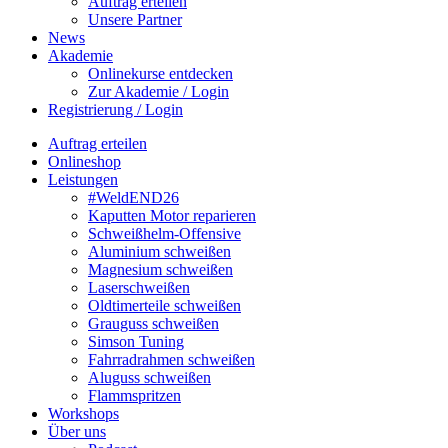
Auftrag erteilen
Unsere Partner
News
Akademie
Onlinekurse entdecken
Zur Akademie / Login
Registrierung / Login
Auftrag erteilen
Onlineshop
Leistungen
#WeldEND26
Kaputten Motor reparieren
Schweißhelm-Offensive
Aluminium schweißen
Magnesium schweißen
Laserschweißen
Oldtimerteile schweißen
Grauguss schweißen
Simson Tuning
Fahrradrahmen schweißen
Aluguss schweißen
Flammspritzen
Workshops
Über uns