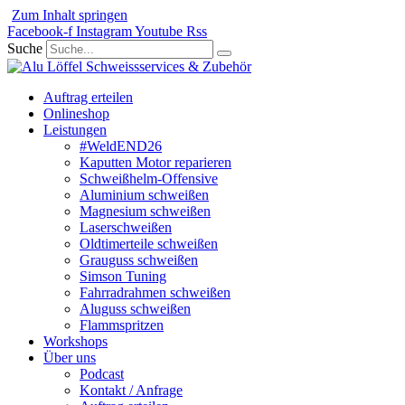
Zum Inhalt springen
Facebook-f
Instagram
Youtube
Rss
Suche
Auftrag erteilen
Onlineshop
Leistungen
#WeldEND26
Kaputten Motor reparieren
Schweißhelm-Offensive
Aluminium schweißen
Magnesium schweißen
Laserschweißen
Oldtimerteile schweißen
Grauguss schweißen
Simson Tuning
Fahrradrahmen schweißen
Aluguss schweißen
Flammspritzen
Workshops
Über uns
Podcast
Kontakt / Anfrage