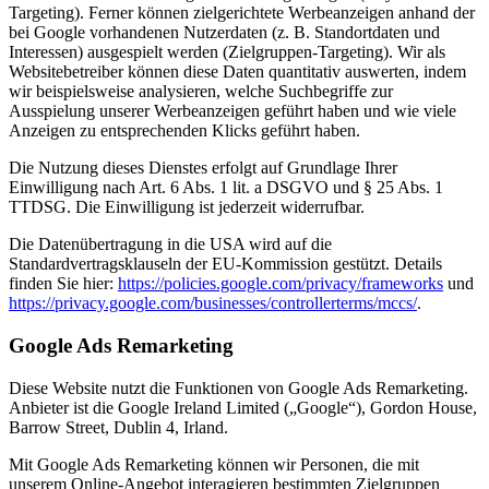
Targeting). Ferner können zielgerichtete Werbeanzeigen anhand der
bei Google vorhandenen Nutzerdaten (z. B. Standortdaten und
Interessen) ausgespielt werden (Zielgruppen-Targeting). Wir als
Websitebetreiber können diese Daten quantitativ auswerten, indem
wir beispielsweise analysieren, welche Suchbegriffe zur
Ausspielung unserer Werbeanzeigen geführt haben und wie viele
Anzeigen zu entsprechenden Klicks geführt haben.
Die Nutzung dieses Dienstes erfolgt auf Grundlage Ihrer
Einwilligung nach Art. 6 Abs. 1 lit. a DSGVO und § 25 Abs. 1
TTDSG. Die Einwilligung ist jederzeit widerrufbar.
Die Datenübertragung in die USA wird auf die
Standardvertragsklauseln der EU-Kommission gestützt. Details
finden Sie hier:
https://policies.google.com/privacy/frameworks
und
https://privacy.google.com/businesses/controllerterms/mccs/
.
Google Ads Remarketing
Diese Website nutzt die Funktionen von Google Ads Remarketing.
Anbieter ist die Google Ireland Limited („Google“), Gordon House,
Barrow Street, Dublin 4, Irland.
Mit Google Ads Remarketing können wir Personen, die mit
unserem Online-Angebot interagieren bestimmten Zielgruppen