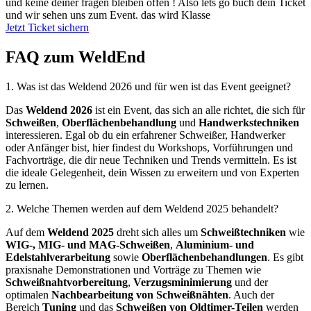
und keine deiner fragen bleiben offen ! Also lets go buch dein Ticket
und wir sehen uns zum Event. das wird Klasse
Jetzt Ticket sichern
FAQ zum WeldEnd
1. Was ist das Weldend 2026 und für wen ist das Event geeignet?
Das
Weldend 2026
ist ein Event, das sich an alle richtet, die sich für
Schweißen
,
Oberflächenbehandlung
und
Handwerkstechniken
interessieren. Egal ob du ein erfahrener Schweißer, Handwerker
oder Anfänger bist, hier findest du Workshops, Vorführungen und
Fachvorträge, die dir neue Techniken und Trends vermitteln. Es ist
die ideale Gelegenheit, dein Wissen zu erweitern und von Experten
zu lernen.
2. Welche Themen werden auf dem Weldend 2025 behandelt?
Auf dem
Weldend 2025
dreht sich alles um
Schweißtechniken
wie
WIG-, MIG- und MAG-Schweißen
,
Aluminium- und
Edelstahlverarbeitung
sowie
Oberflächenbehandlungen
. Es gibt
praxisnahe Demonstrationen und Vorträge zu Themen wie
Schweißnahtvorbereitung
,
Verzugsminimierung
und der
optimalen
Nachbearbeitung von Schweißnähten
. Auch der
Bereich
Tuning
und das
Schweißen von Oldtimer-Teilen
werden