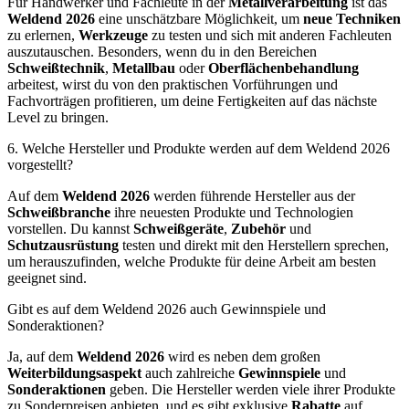
Für Handwerker und Fachleute in der
Metallverarbeitung
ist das
Weldend 2026
eine unschätzbare Möglichkeit, um
neue Techniken
zu erlernen,
Werkzeuge
zu testen und sich mit anderen Fachleuten
auszutauschen. Besonders, wenn du in den Bereichen
Schweißtechnik
,
Metallbau
oder
Oberflächenbehandlung
arbeitest, wirst du von den praktischen Vorführungen und
Fachvorträgen profitieren, um deine Fertigkeiten auf das nächste
Level zu bringen.
6. Welche Hersteller und Produkte werden auf dem Weldend 2026
vorgestellt?
Auf dem
Weldend 2026
werden führende Hersteller aus der
Schweißbranche
ihre neuesten Produkte und Technologien
vorstellen. Du kannst
Schweißgeräte
,
Zubehör
und
Schutzausrüstung
testen und direkt mit den Herstellern sprechen,
um herauszufinden, welche Produkte für deine Arbeit am besten
geeignet sind.
Gibt es auf dem Weldend 2026 auch Gewinnspiele und
Sonderaktionen?
Ja, auf dem
Weldend 2026
wird es neben dem großen
Weiterbildungsaspekt
auch zahlreiche
Gewinnspiele
und
Sonderaktionen
geben. Die Hersteller werden viele ihrer Produkte
zu Sonderpreisen anbieten, und es gibt exklusive
Rabatte
auf