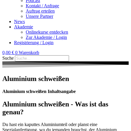
Podcast
Kontakt / Anfrage
Auftrag erteilen
Unsere Partner
News
Akademie
Onlinekurse entdecken
Zur Akademie / Login
Registrierung / Login
0,00
€
0
Warenkorb
Suche
Aluminium schweißen
Aluminium schweißen Inhaltsangabe
Aluminium schweißen - Was ist das
genau?
Du hast ein kaputtes Aluminiumteil oder planst eine
Spezialanfertigung, wo du jemanden brauchst, der Aluminium