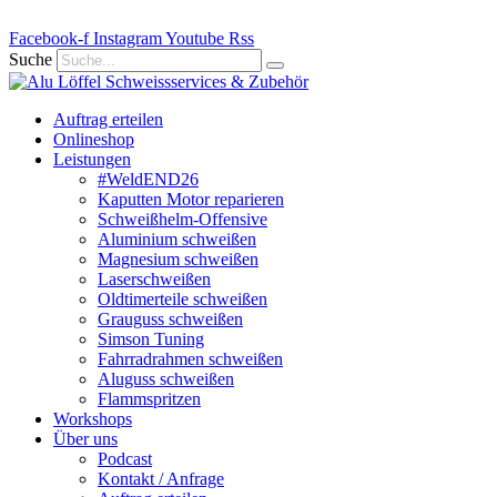
Zum
Facebook-f
Inhalt
Instagram
Youtube
Rss
springen
Suche
Auftrag erteilen
Onlineshop
Leistungen
#WeldEND26
Kaputten Motor reparieren
Schweißhelm-Offensive
Aluminium schweißen
Magnesium schweißen
Laserschweißen
Oldtimerteile schweißen
Grauguss schweißen
Simson Tuning
Fahrradrahmen schweißen
Aluguss schweißen
Flammspritzen
Workshops
Über uns
Podcast
Kontakt / Anfrage