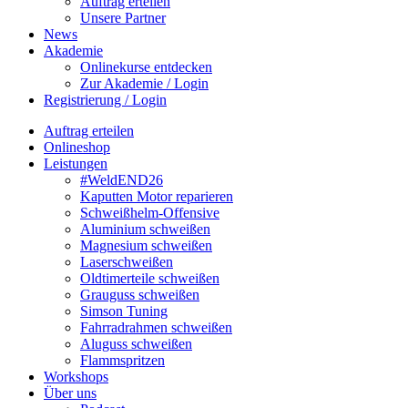
Auftrag erteilen
Unsere Partner
News
Akademie
Onlinekurse entdecken
Zur Akademie / Login
Registrierung / Login
Auftrag erteilen
Onlineshop
Leistungen
#WeldEND26
Kaputten Motor reparieren
Schweißhelm-Offensive
Aluminium schweißen
Magnesium schweißen
Laserschweißen
Oldtimerteile schweißen
Grauguss schweißen
Simson Tuning
Fahrradrahmen schweißen
Aluguss schweißen
Flammspritzen
Workshops
Über uns