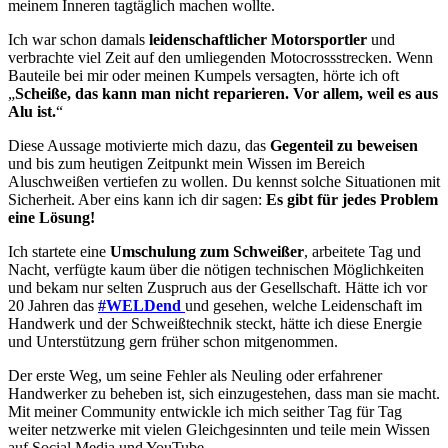
meinem Inneren tagtäglich machen wollte.
Ich war schon damals
leidenschaftlicher Motorsportler
und
verbrachte viel Zeit auf den umliegenden Motocrossstrecken. Wenn
Bauteile bei mir oder meinen Kumpels versagten, hörte ich oft
„
Scheiße, das kann man nicht reparieren. Vor allem, weil es aus
Alu ist.
“
Diese Aussage motivierte mich dazu, das
Gegenteil zu beweisen
und bis zum heutigen Zeitpunkt mein Wissen im Bereich
Aluschweißen vertiefen zu wollen. Du kennst solche Situationen mit
Sicherheit. Aber eins kann ich dir sagen:
Es gibt für jedes Problem
eine Lösung!
Ich startete eine
Umschulung zum Schweißer
, arbeitete Tag und
Nacht, verfügte kaum über die nötigen technischen Möglichkeiten
und bekam nur selten Zuspruch aus der Gesellschaft. Hätte ich vor
20 Jahren das
#WELDend
und gesehen, welche Leidenschaft im
Handwerk und der Schweißtechnik steckt, hätte ich diese Energie
und Unterstützung gern früher schon mitgenommen.
Der erste Weg, um seine Fehler als Neuling oder erfahrener
Handwerker zu beheben ist, sich einzugestehen, dass man sie macht.
Mit meiner Community entwickle ich mich seither Tag für Tag
weiter netzwerke mit vielen Gleichgesinnten und teile mein Wissen
auf Social Media und YouTube.