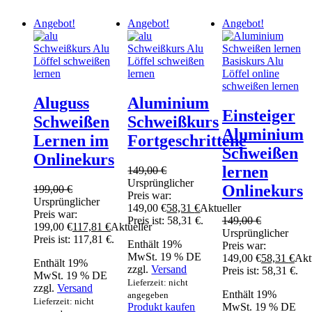
Angebot!
Angebot!
Angebot!
Aluguss
Aluminium
Einsteiger
Schweißen
Schweißkurs
Aluminium
Lernen im
Fortgeschrittene
Schweißen
Onlinekurs
lernen
149,00
€
Ursprünglicher
Onlinekurs
199,00
€
Preis war:
Ursprünglicher
149,00 €
58,31
€
Aktueller
Preis war:
Preis ist: 58,31 €.
149,00
€
199,00 €
117,81
€
Aktueller
Ursprünglicher
Preis ist: 117,81 €.
Enthält 19%
Preis war:
MwSt. 19 % DE
149,00 €
58,31
€
Akt
Enthält 19%
zzgl.
Versand
Preis ist: 58,31 €.
MwSt. 19 % DE
Lieferzeit: nicht
zzgl.
Versand
Enthält 19%
angegeben
Lieferzeit: nicht
Produkt kaufen
MwSt. 19 % DE