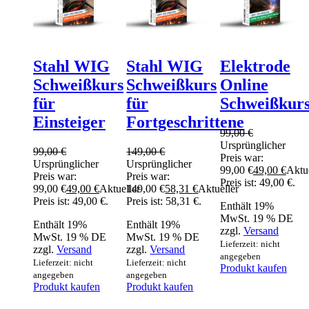
Stahl WIG
Stahl WIG
Elektrode
Schweißkurs
Schweißkurs
Online
für
für
Schweißkur
Einsteiger
Fortgeschrittene
99,00
€
Ursprünglicher
99,00
€
149,00
€
Preis war:
Ursprünglicher
Ursprünglicher
99,00 €
49,00
€
Aktue
Preis war:
Preis war:
Preis ist: 49,00 €.
99,00 €
49,00
€
Aktueller
149,00 €
58,31
€
Aktueller
Preis ist: 49,00 €.
Preis ist: 58,31 €.
Enthält 19%
MwSt. 19 % DE
Enthält 19%
Enthält 19%
zzgl.
Versand
MwSt. 19 % DE
MwSt. 19 % DE
Lieferzeit: nicht
zzgl.
Versand
zzgl.
Versand
angegeben
Lieferzeit: nicht
Lieferzeit: nicht
Produkt kaufen
angegeben
angegeben
Produkt kaufen
Produkt kaufen