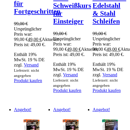
für
Schweißkurs
Edelstahl
Fortgeschritten
für
& Stahl
Einsteiger
Schleifen
99,00
€
Ursprünglicher
99,00
€
99,00
€
Preis war:
Ursprünglicher
Ursprünglicher
99,00 €
49,00
€
Aktueller
Preis war:
Preis war:
Preis ist: 49,00 €.
99,00 €
49,00
€
Aktueller
99,00 €
49,00
€
Aktue
Enthält 19%
Preis ist: 49,00 €.
Preis ist: 49,00 €.
MwSt. 19 % DE
Enthält 19%
Enthält 19%
zzgl.
Versand
MwSt. 19 % DE
MwSt. 19 % DE
Lieferzeit: nicht
zzgl.
Versand
zzgl.
Versand
angegeben
Produkt kaufen
Lieferzeit: nicht
Lieferzeit: nicht
angegeben
angegeben
Produkt kaufen
Produkt kaufen
Angebot!
Angebot!
Angebot!