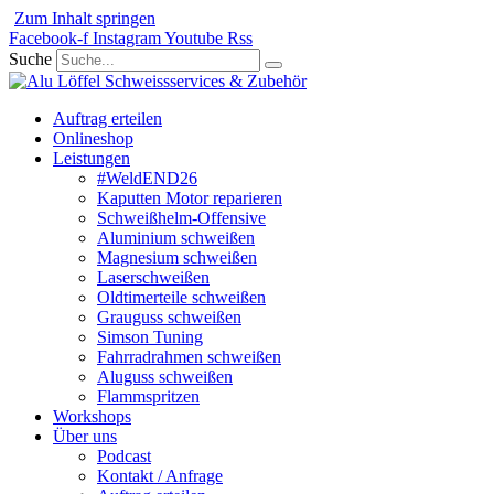
Zum Inhalt springen
Facebook-f
Instagram
Youtube
Rss
Suche
Auftrag erteilen
Onlineshop
Leistungen
#WeldEND26
Kaputten Motor reparieren
Schweißhelm-Offensive
Aluminium schweißen
Magnesium schweißen
Laserschweißen
Oldtimerteile schweißen
Grauguss schweißen
Simson Tuning
Fahrradrahmen schweißen
Aluguss schweißen
Flammspritzen
Workshops
Über uns
Podcast
Kontakt / Anfrage