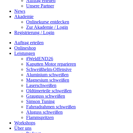
Auftrag erteilen
Unsere Partner
News
Akademie
Onlinekurse entdecken
Zur Akademie / Login
Registrierung / Login
Auftrag erteilen
Onlineshop
Leistungen
#WeldEND26
Kaputten Motor reparieren
Schweißhelm-Offensive
Aluminium schweißen
Magnesium schweißen
Laserschweißen
Oldtimerteile schweißen
Grauguss schweißen
Simson Tuning
Fahrradrahmen schweißen
Aluguss schweißen
Flammspritzen
Workshops
Über uns