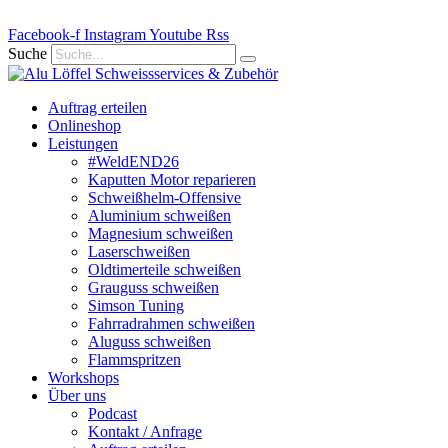
Zum
Facebook-f
Inhalt
Instagram
Youtube
Rss
springen
Suche
Auftrag erteilen
Onlineshop
Leistungen
#WeldEND26
Kaputten Motor reparieren
Schweißhelm-Offensive
Aluminium schweißen
Magnesium schweißen
Laserschweißen
Oldtimerteile schweißen
Grauguss schweißen
Simson Tuning
Fahrradrahmen schweißen
Aluguss schweißen
Flammspritzen
Workshops
Über uns
Podcast
Kontakt / Anfrage