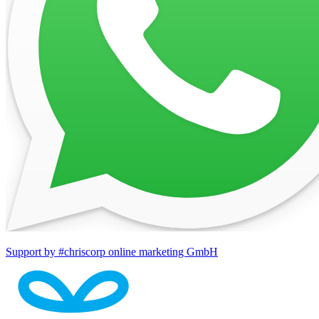
Support by #chriscorp online marketing GmbH