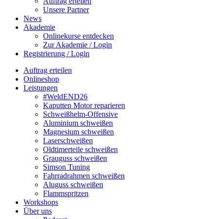
Auftrag erteilen
Unsere Partner
News
Akademie
Onlinekurse entdecken
Zur Akademie / Login
Registrierung / Login
Auftrag erteilen
Onlineshop
Leistungen
#WeldEND26
Kaputten Motor reparieren
Schweißhelm-Offensive
Aluminium schweißen
Magnesium schweißen
Laserschweißen
Oldtimerteile schweißen
Grauguss schweißen
Simson Tuning
Fahrradrahmen schweißen
Aluguss schweißen
Flammspritzen
Workshops
Über uns