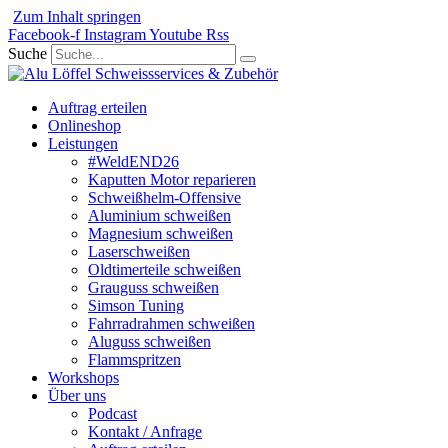
Zum Inhalt springen
Facebook-f
Instagram
Youtube
Rss
Suche
Auftrag erteilen
Onlineshop
Leistungen
#WeldEND26
Kaputten Motor reparieren
Schweißhelm-Offensive
Aluminium schweißen
Magnesium schweißen
Laserschweißen
Oldtimerteile schweißen
Grauguss schweißen
Simson Tuning
Fahrradrahmen schweißen
Aluguss schweißen
Flammspritzen
Workshops
Über uns
Podcast
Kontakt / Anfrage