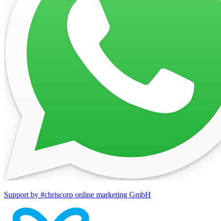
Support by #chriscorp online marketing GmbH