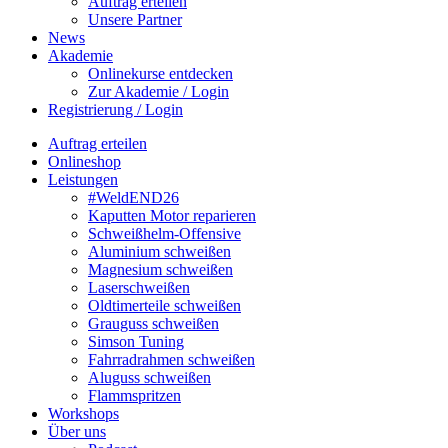
Auftrag erteilen
Unsere Partner
News
Akademie
Onlinekurse entdecken
Zur Akademie / Login
Registrierung / Login
Auftrag erteilen
Onlineshop
Leistungen
#WeldEND26
Kaputten Motor reparieren
Schweißhelm-Offensive
Aluminium schweißen
Magnesium schweißen
Laserschweißen
Oldtimerteile schweißen
Grauguss schweißen
Simson Tuning
Fahrradrahmen schweißen
Aluguss schweißen
Flammspritzen
Workshops
Über uns