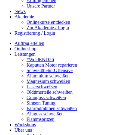
Auftrag erteilen
Unsere Partner
News
Akademie
Onlinekurse entdecken
Zur Akademie / Login
Registrierung / Login
Auftrag erteilen
Onlineshop
Leistungen
#WeldEND26
Kaputten Motor reparieren
Schweißhelm-Offensive
Aluminium schweißen
Magnesium schweißen
Laserschweißen
Oldtimerteile schweißen
Grauguss schweißen
Simson Tuning
Fahrradrahmen schweißen
Aluguss schweißen
Flammspritzen
Workshops
Über uns