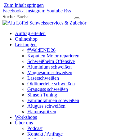
Zum Inhalt springen
Facebook-f
Instagram
Youtube
Rss
Suche
Auftrag erteilen
Onlineshop
Leistungen
#WeldEND26
Kaputten Motor reparieren
Schweißhelm-Offensive
Aluminium schweißen
Magnesium schweißen
Laserschweißen
Oldtimerteile schweißen
Grauguss schweißen
Simson Tuning
Fahrradrahmen schweißen
Aluguss schweißen
Flammspritzen
Workshops
Über uns
Podcast
Kontakt / Anfrage