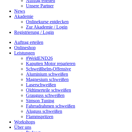
Auftrag erteilen
Unsere Partner
News
Akademie
Onlinekurse entdecken
Zur Akademie / Login
Registrierung / Login
Auftrag erteilen
Onlineshop
Leistungen
#WeldEND26
Kaputten Motor reparieren
Schweißhelm-Offensive
Aluminium schweißen
Magnesium schweißen
Laserschweißen
Oldtimerteile schweißen
Grauguss schweißen
Simson Tuning
Fahrradrahmen schweißen
Aluguss schweißen
Flammspritzen
Workshops
Über uns