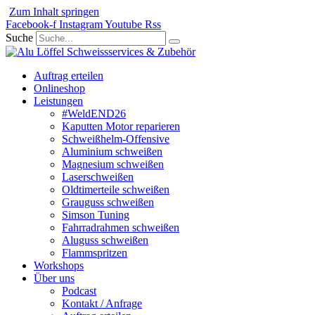
Zum Inhalt springen
Facebook-f
Instagram
Youtube
Rss
Suche
Auftrag erteilen
Onlineshop
Leistungen
#WeldEND26
Kaputten Motor reparieren
Schweißhelm-Offensive
Aluminium schweißen
Magnesium schweißen
Laserschweißen
Oldtimerteile schweißen
Grauguss schweißen
Simson Tuning
Fahrradrahmen schweißen
Aluguss schweißen
Flammspritzen
Workshops
Über uns
Podcast
Kontakt / Anfrage