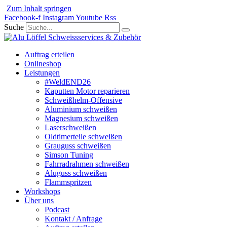
Zum Inhalt springen
Facebook-f
Instagram
Youtube
Rss
Suche
Auftrag erteilen
Onlineshop
Leistungen
#WeldEND26
Kaputten Motor reparieren
Schweißhelm-Offensive
Aluminium schweißen
Magnesium schweißen
Laserschweißen
Oldtimerteile schweißen
Grauguss schweißen
Simson Tuning
Fahrradrahmen schweißen
Aluguss schweißen
Flammspritzen
Workshops
Über uns
Podcast
Kontakt / Anfrage