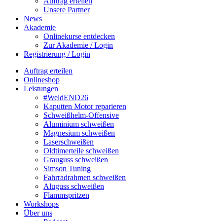
Auftrag erteilen
Unsere Partner
News
Akademie
Onlinekurse entdecken
Zur Akademie / Login
Registrierung / Login
Auftrag erteilen
Onlineshop
Leistungen
#WeldEND26
Kaputten Motor reparieren
Schweißhelm-Offensive
Aluminium schweißen
Magnesium schweißen
Laserschweißen
Oldtimerteile schweißen
Grauguss schweißen
Simson Tuning
Fahrradrahmen schweißen
Aluguss schweißen
Flammspritzen
Workshops
Über uns