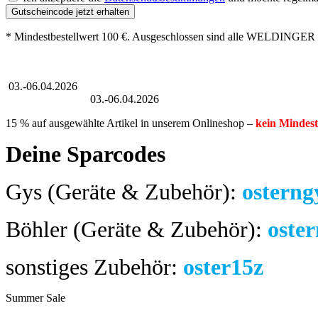
Gutscheincode jetzt erhalten
* Mindestbestellwert 100 €. Ausgeschlossen sind alle WELDINGER 
Großer Oster-Sale
03.-06.04.2026
Großer Oster-Sale
03.-06.04.2026
15 % auf ausgewählte Artikel in unserem Onlineshop –
kein Mindest
Deine Sparcodes
Gys (Geräte & Zubehör):
osterng
Böhler (Geräte & Zubehör):
oste
sonstiges Zubehör:
oster15z
Summer Sale
bis 04.08.2024