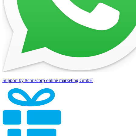
Support by #chriscorp online marketing GmbH