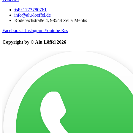
+49 1773780761
info@alu-loeffel.de
Rodebachstraße 4, 98544 Zella-Mehlis
Facebook-f
Instagram
Youtube
Rss
Copyright by © Alu Löffel 2026