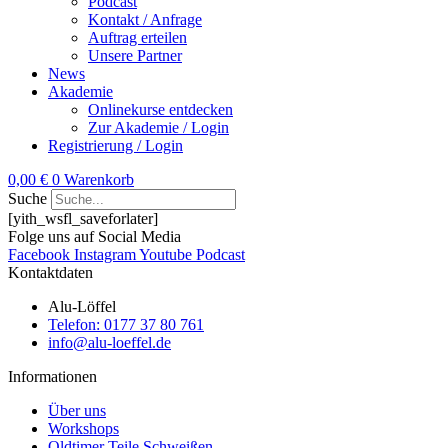
Podcast
Kontakt / Anfrage
Auftrag erteilen
Unsere Partner
News
Akademie
Onlinekurse entdecken
Zur Akademie / Login
Registrierung / Login
0,00
€
0
Warenkorb
Suche
[yith_wsfl_saveforlater]
Folge uns auf Social Media
Facebook
Instagram
Youtube
Podcast
Kontaktdaten
Alu-Löffel
Telefon: 0177 37 80 761
info@alu-loeffel.de
Informationen
Über uns
Workshops
Oldtimer Teile Schweißen