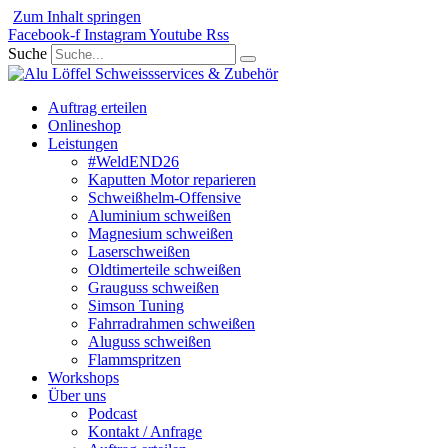
Zum Inhalt springen
Facebook-f
Instagram
Youtube
Rss
Suche
Auftrag erteilen
Onlineshop
Leistungen
#WeldEND26
Kaputten Motor reparieren
Schweißhelm-Offensive
Aluminium schweißen
Magnesium schweißen
Laserschweißen
Oldtimerteile schweißen
Grauguss schweißen
Simson Tuning
Fahrradrahmen schweißen
Aluguss schweißen
Flammspritzen
Workshops
Über uns
Podcast
Kontakt / Anfrage