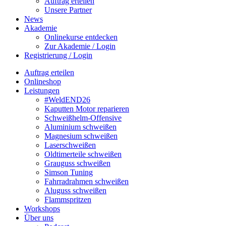
Auftrag erteilen
Unsere Partner
News
Akademie
Onlinekurse entdecken
Zur Akademie / Login
Registrierung / Login
Auftrag erteilen
Onlineshop
Leistungen
#WeldEND26
Kaputten Motor reparieren
Schweißhelm-Offensive
Aluminium schweißen
Magnesium schweißen
Laserschweißen
Oldtimerteile schweißen
Grauguss schweißen
Simson Tuning
Fahrradrahmen schweißen
Aluguss schweißen
Flammspritzen
Workshops
Über uns