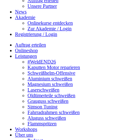
Auftrag erteilen
Unsere Partner
News
Akademie
Onlinekurse entdecken
Zur Akademie / Login
Registrierung / Login
Auftrag erteilen
Onlineshop
Leistungen
#WeldEND26
Kaputten Motor reparieren
Schweißhelm-Offensive
Aluminium schweißen
Magnesium schweißen
Laserschweißen
Oldtimerteile schweißen
Grauguss schweißen
Simson Tuning
Fahrradrahmen schweißen
Aluguss schweißen
Flammspritzen
Workshops
Über uns