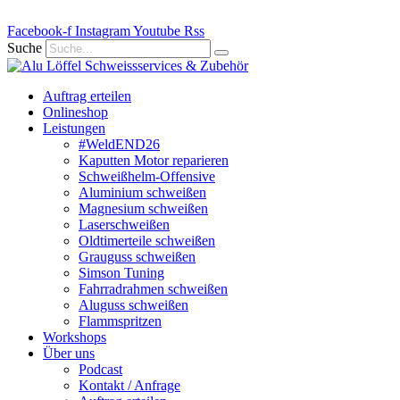
Zum
Facebook-f
Inhalt
Instagram
Youtube
Rss
springen
Suche
Auftrag erteilen
Onlineshop
Leistungen
#WeldEND26
Kaputten Motor reparieren
Schweißhelm-Offensive
Aluminium schweißen
Magnesium schweißen
Laserschweißen
Oldtimerteile schweißen
Grauguss schweißen
Simson Tuning
Fahrradrahmen schweißen
Aluguss schweißen
Flammspritzen
Workshops
Über uns
Podcast
Kontakt / Anfrage