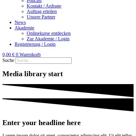
Podcast
Kontakt / Anfrage
Auftrag erteilen
Unsere Partner
News
Akademie
Onlinekurse entdecken
Zur Akademie / Login
Registrierung / Login
0,00
€
0
Warenkorb
Suche
Media library start
Enter your headline here
Lorem ipsum dolor sit amet, consectetur adipiscing elit. Ut elit tellus,