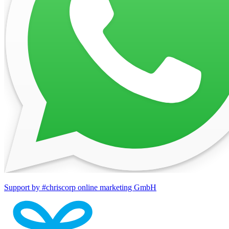
Support by #chriscorp online marketing GmbH