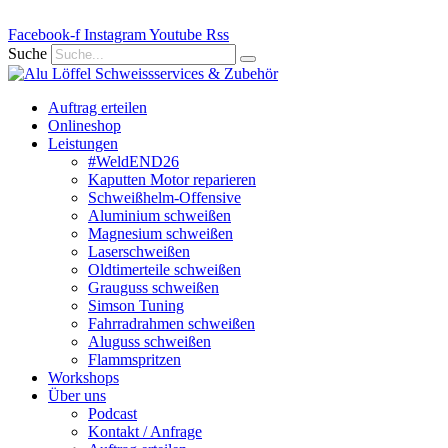
Zum
Facebook-f
Inhalt
Instagram
Youtube
Rss
springen
Suche
Auftrag erteilen
Onlineshop
Leistungen
#WeldEND26
Kaputten Motor reparieren
Schweißhelm-Offensive
Aluminium schweißen
Magnesium schweißen
Laserschweißen
Oldtimerteile schweißen
Grauguss schweißen
Simson Tuning
Fahrradrahmen schweißen
Aluguss schweißen
Flammspritzen
Workshops
Über uns
Podcast
Kontakt / Anfrage