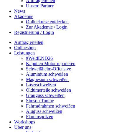
Auftrag erteilen
Unsere Partner
News
Akademie
Onlinekurse entdecken
Zur Akademie / Login
Registrierung / Login
Auftrag erteilen
Onlineshop
Leistungen
#WeldEND26
Kaputten Motor reparieren
Schweißhelm-Offensive
Aluminium schweißen
Magnesium schweißen
Laserschweißen
Oldtimerteile schweißen
Grauguss schweißen
Simson Tuning
Fahrradrahmen schweißen
Aluguss schweißen
Flammspritzen
Workshops
Über uns