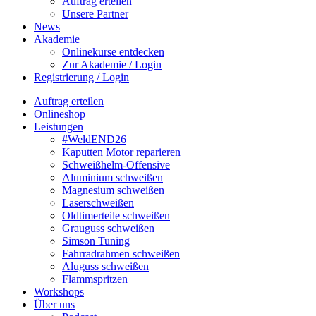
Auftrag erteilen
Unsere Partner
News
Akademie
Onlinekurse entdecken
Zur Akademie / Login
Registrierung / Login
Auftrag erteilen
Onlineshop
Leistungen
#WeldEND26
Kaputten Motor reparieren
Schweißhelm-Offensive
Aluminium schweißen
Magnesium schweißen
Laserschweißen
Oldtimerteile schweißen
Grauguss schweißen
Simson Tuning
Fahrradrahmen schweißen
Aluguss schweißen
Flammspritzen
Workshops
Über uns