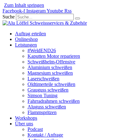
Zum Inhalt springen
Facebook-f
Instagram
Youtube
Rss
Suche
Auftrag erteilen
Onlineshop
Leistungen
#WeldEND26
Kaputten Motor reparieren
Schweißhelm-Offensive
Aluminium schweißen
Magnesium schweißen
Laserschweißen
Oldtimerteile schweißen
Grauguss schweißen
Simson Tuning
Fahrradrahmen schweißen
Aluguss schweißen
Flammspritzen
Workshops
Über uns
Podcast
Kontakt / Anfrage