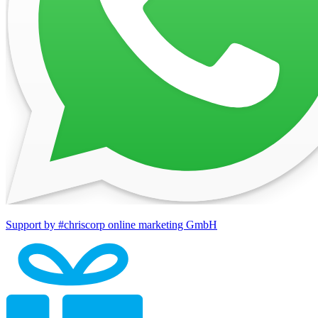
Support by #chriscorp online marketing GmbH