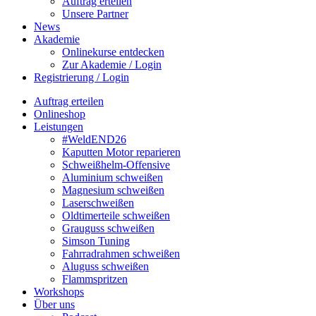
Auftrag erteilen
Unsere Partner
News
Akademie
Onlinekurse entdecken
Zur Akademie / Login
Registrierung / Login
Auftrag erteilen
Onlineshop
Leistungen
#WeldEND26
Kaputten Motor reparieren
Schweißhelm-Offensive
Aluminium schweißen
Magnesium schweißen
Laserschweißen
Oldtimerteile schweißen
Grauguss schweißen
Simson Tuning
Fahrradrahmen schweißen
Aluguss schweißen
Flammspritzen
Workshops
Über uns