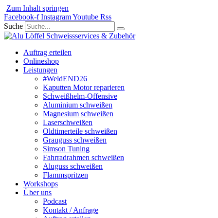
Zum Inhalt springen
Facebook-f
Instagram
Youtube
Rss
Suche
Auftrag erteilen
Onlineshop
Leistungen
#WeldEND26
Kaputten Motor reparieren
Schweißhelm-Offensive
Aluminium schweißen
Magnesium schweißen
Laserschweißen
Oldtimerteile schweißen
Grauguss schweißen
Simson Tuning
Fahrradrahmen schweißen
Aluguss schweißen
Flammspritzen
Workshops
Über uns
Podcast
Kontakt / Anfrage