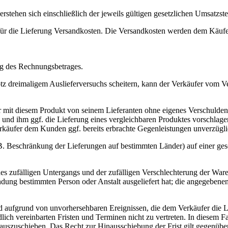
erstehen sich einschließlich der jeweils gültigen gesetzlichen Umsatzste
 für die Lieferung Versandkosten. Die Versandkosten werden dem Käufe
ang des Rechnungsbetrages.
rotz dreimaligem Auslieferversuchs scheitern, kann der Verkäufer vom 
er mit diesem Produkt von seinem Lieferanten ohne eigenes Verschulden 
und ihm ggf. die Lieferung eines vergleichbaren Produktes vorschlage
rkäufer dem Kunden ggf. bereits erbrachte Gegenleistungen unverzüglic
. Beschränkung der Lieferungen auf bestimmten Länder) auf einer geson
des zufälligen Untergangs und der zufälligen Verschlechterung der War
ndung bestimmten Person oder Anstalt ausgeliefert hat; die angegebene
d aufgrund von unvorhersehbaren Ereignissen, die dem Verkäufer die L
ch vereinbarten Fristen und Terminen nicht zu vertreten. In diesem Fal
auszuschieben. Das Recht zur Hinausschiebung der Frist gilt gegenübe