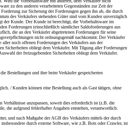
. Wird die Vorbehaltsware mit anderen, dem Verkäufer nicht
sware zu den anderen verarbeiteten Gegenständen zur Zeit der
ie Forderung zur Sicherung der Forderungen gegen ihn ab, die durch
gentum des Verkäufers stehenden Güter sind vom Kunden unverzüglich
gt der Kunde. Der Kunde ist berechtigt, die Vorbehaltsware im
nden Forderungen (einschließlich sämtlicher Saldoforderungen aus
flich, die an den Verkäufer abgetretenen Forderungen für seine
ngsverpflichtungen nicht ordnungsgemäß nachkommt. Der Verkäufer
e aller noch offenen Forderungen des Verkäufers aus der
n Sicherheiten obliegt dem Verkäufer. Mit Tilgung aller Forderungen
Auswahl der freizugebenden Sicherheiten obliegt dem Verkäufer.
ie Bestellungen und ihre beim Verkäufer gespeicherten
ich. / Kunden können eine Bestellung auch als Gast tätigen, ohne
rhältnisse anzupassen, soweit dies erforderlich ist (z.B. die
le, die aufgrund fehlerhafter Angaben entstehen, verantwortlich.
tter, und nach Maßgabe der AGB des Verkäufers mittels der durch
insbesondere durch externe Software, wie z.B. Bots oder Crawler, ist