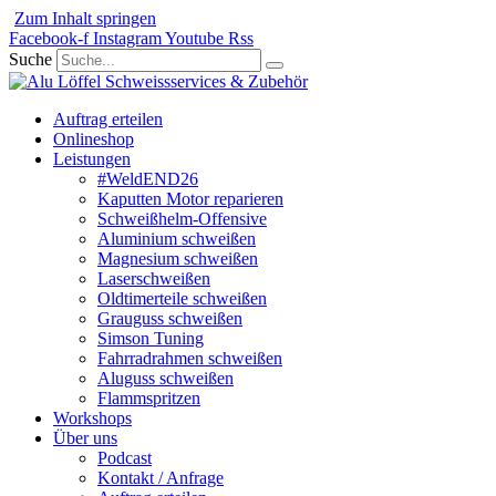
Zum Inhalt springen
Facebook-f
Instagram
Youtube
Rss
Suche
Auftrag erteilen
Onlineshop
Leistungen
#WeldEND26
Kaputten Motor reparieren
Schweißhelm-Offensive
Aluminium schweißen
Magnesium schweißen
Laserschweißen
Oldtimerteile schweißen
Grauguss schweißen
Simson Tuning
Fahrradrahmen schweißen
Aluguss schweißen
Flammspritzen
Workshops
Über uns
Podcast
Kontakt / Anfrage