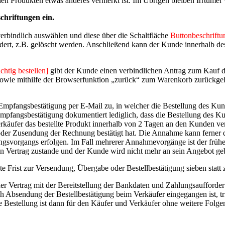
 den Produkten etwas anderes vermerkt ist. Im Übrigen bleiben Irrtümer 
chriftungen ein.
rbindlich auswählen und diese über die Schaltfläche
Buttonbeschriftu
ert, z.B. gelöscht werden. Anschließend kann der Kunde innerhalb de
chtig bestellen]
gibt der Kunde einen verbindlichen Antrag zum Kauf 
 sowie mithilfe der Browserfunktion „zurück“ zum Warenkorb zurückg
Empfangsbestätigung per E-Mail zu, in welcher die Bestellung des Ku
mpfangsbestätigung dokumentiert lediglich, dass die Bestellung des K
rkäufer das bestellte Produkt innerhalb von 2 Tagen an den Kunden v
oder Zusendung der Rechnung bestätigt hat. Die Annahme kann ferner d
ngsvorgangs erfolgen. Im Fall mehrerer Annahmevorgänge ist der frü
n Vertrag zustande und der Kunde wird nicht mehr an sein Angebot g
e Frist zur Versendung, Übergabe oder Bestellbestätigung sieben statt
er Vertrag mit der Bereitstellung der Bankdaten und Zahlungsaufforder
 Absendung der Bestellbestätigung beim Verkäufer eingegangen ist, tri
. Die Bestellung ist dann für den Käufer und Verkäufer ohne weitere Folg