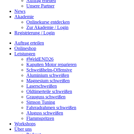
Auftrag erteilen
Unsere Partner
News
Akademie
Onlinekurse entdecken
Zur Akademie / Login
Registrierung / Login
Auftrag erteilen
Onlineshop
Leistungen
#WeldEND26
Kaputten Motor reparieren
Schweißhelm-Offensive
Aluminium schweißen
Magnesium schweißen
Laserschweißen
Oldtimerteile schweißen
Grauguss schweißen
Simson Tuning
Fahrradrahmen schweißen
Aluguss schweißen
Flammspritzen
Workshops
Über uns