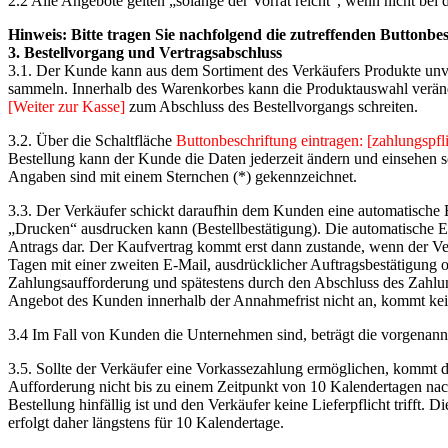
2.2 Alle Angebote gelten „solange der Vorrat reicht“, wenn nicht bei
Hinweis: Bitte tragen Sie nachfolgend die zutreffenden Buttonbes
3. Bestellvorgang und Vertragsabschluss
3.1. Der Kunde kann aus dem Sortiment des Verkäufers Produkte unve
sammeln. Innerhalb des Warenkorbes kann die Produktauswahl veränd
[Weiter zur Kasse]
zum Abschluss des Bestellvorgangs schreiten.
3.2. Über die Schaltfläche
Buttonbeschriftung eintragen: [zahlungspfli
Bestellung kann der Kunde die Daten jederzeit ändern und einsehen
Angaben sind mit einem Sternchen (*) gekennzeichnet.
3.3. Der Verkäufer schickt daraufhin dem Kunden eine automatische 
„Drucken“ ausdrucken kann (Bestellbestätigung). Die automatische E
Antrags dar. Der Kaufvertrag kommt erst dann zustande, wenn der Ve
Tagen mit einer zweiten E-Mail, ausdrücklicher Auftragsbestätigung 
Zahlungsaufforderung und spätestens durch den Abschluss des Zahlu
Angebot des Kunden innerhalb der Annahmefrist nicht an, kommt kei
3.4 Im Fall von Kunden die Unternehmen sind, beträgt die vorgenannt
3.5. Sollte der Verkäufer eine Vorkassezahlung ermöglichen, kommt d
Aufforderung nicht bis zu einem Zeitpunkt von 10 Kalendertagen nach
Bestellung hinfällig ist und den Verkäufer keine Lieferpflicht trifft
erfolgt daher längstens für 10 Kalendertage.