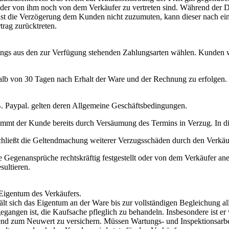
weder von ihm noch von dem Verkäufer zu vertreten sind. Während der D
 Ist die Verzögerung dem Kunden nicht zuzumuten, kann dieser nach ei
rag zurücktreten.
gs aus den zur Verfügung stehenden Zahlungsarten wählen. Kunden we
halb von 30 Tagen nach Erhalt der Ware und der Rechnung zu erfolgen
B. Paypal. gelten deren Allgemeine Geschäftsbedingungen.
kommt der Kunde bereits durch Versäumung des Termins in Verzug. In di
hließt die Geltendmachung weiterer Verzugsschäden durch den Verkäuf
 Gegenansprüche rechtskräftig festgestellt oder von dem Verkäufer an
sultieren.
 Eigentum des Verkäufers.
lt sich das Eigentum an der Ware bis zur vollständigen Begleichung a
gegangen ist, die Kaufsache pfleglich zu behandeln. Insbesondere ist er
nd zum Neuwert zu versichern. Müssen Wartungs- und Inspektionsarbei