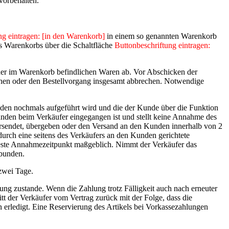
vorbehalten.
ng eintragen: [in den Warenkorb]
in einem so genannten Warenkorb
s Warenkorbs über die Schaltfläche
Buttonbeschriftung eintragen:
der im Warenkorb befindlichen Waren ab. Vor Abschicken der
ehen oder den Bestellvorgang insgesamt abbrechen. Notwendige
nden nochmals aufgeführt wird und die der Kunde über die Funktion
unden beim Verkäufer eingegangen ist und stellt keine Annahme des
ersendet, übergeben oder den Versand an den Kunden innerhalb von 2
urch eine seitens des Verkäufers an den Kunden gerichtete
heste Annahmezeitpunkt maßgeblich. Nimmt der Verkäufer das
ebunden.
 zwei Tage.
ung zustande. Wenn die Zahlung trotz Fälligkeit auch nach erneuter
tt der Verkäufer vom Vertrag zurück mit der Folge, dass die
en erledigt. Eine Reservierung des Artikels bei Vorkassezahlungen