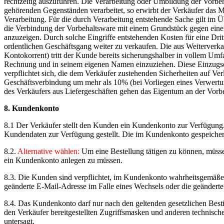
rechtzeitig auszuführen. Die Verarbeitung oder Umbildung der Vorbe
gehörenden Gegenständen verarbeitet, so erwirbt der Verkäufer das M
Verarbeitung. Für die durch Verarbeitung entstehende Sache gilt im Ü
die Verbindung der Vorbehaltsware mit einem Grundstück gegen einen
anzuzeigen. Durch solche Eingriffe entstehenden Kosten für eine Drit
ordentlichen Geschäftsgang weiter zu verkaufen. Die aus Weiterverk
Kontokorrent) tritt der Kunde bereits sicherungshalber in vollem Um
Rechnung und in seinem eigenen Namen einzuziehen. Diese Einzugs
verpflichtet sich, die dem Verkäufer zustehenden Sicherheiten auf V
Geschäftsverbindung um mehr als 10% (bei Vorliegen eines Verwertun
des Verkäufers aus Liefergeschäften gehen das Eigentum an der Vorb
8. Kundenkonto
8.1 Der Verkäufer stellt den Kunden ein Kundenkonto zur Verfügung
Kundendaten zur Verfügung gestellt. Die im Kundenkonto gespeicherte
8.2.
Alternative wählen:
Um eine Bestellung tätigen zu können, müsse
ein Kundenkonto anlegen zu müssen.
8.3. Die Kunden sind verpflichtet, im Kundenkonto wahrheitsgemäße 
geänderte E-Mail-Adresse im Falle eines Wechsels oder die geänderte P
8.4. Das Kundenkonto darf nur nach den geltenden gesetzlichen Bes
den Verkäufer bereitgestellten Zugriffsmasken und anderen technisch
untersagt.