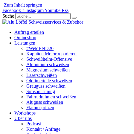
Zum Inhalt springen
Facebook-f
Instagram
Youtube
Rss
Suche
Auftrag erteilen
Onlineshop
Leistungen
#WeldEND26
Kaputten Motor reparieren
Schweißhelm-Offensive
Aluminium schweißen
Magnesium schweißen
Laserschweißen
Oldtimerteile schweißen
Grauguss schweißen
Simson Tuning
Fahrradrahmen schweißen
Aluguss schweißen
Flammspritzen
Workshops
Über uns
Podcast
Kontakt / Anfrage