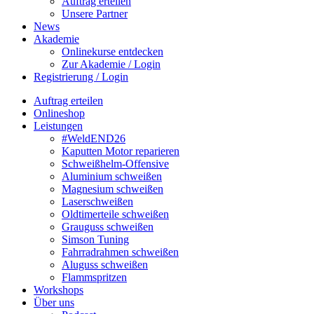
Auftrag erteilen
Unsere Partner
News
Akademie
Onlinekurse entdecken
Zur Akademie / Login
Registrierung / Login
Auftrag erteilen
Onlineshop
Leistungen
#WeldEND26
Kaputten Motor reparieren
Schweißhelm-Offensive
Aluminium schweißen
Magnesium schweißen
Laserschweißen
Oldtimerteile schweißen
Grauguss schweißen
Simson Tuning
Fahrradrahmen schweißen
Aluguss schweißen
Flammspritzen
Workshops
Über uns