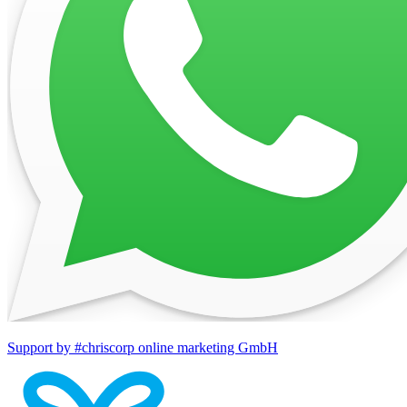
Support by #chriscorp online marketing GmbH