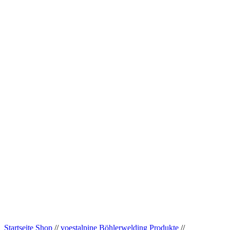
Startseite Shop
//
voestalpine Böhlerwelding Produkte
//