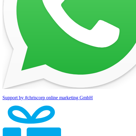
Support by #chriscorp online marketing GmbH