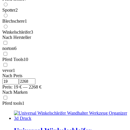
Spotter
2
Blechschere
1
Winkelschleifer
3
Nach Hersteller
norton
6
Pferd Tools
10
vevor
1
Nach Preis
Preis:
19
€
—
2268
€
Nach Marken
Pferd tools
1