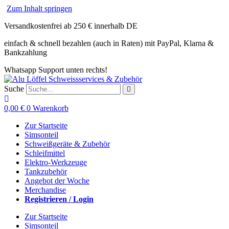
Zum Inhalt springen
Versandkostenfrei ab 250 € innerhalb DE
einfach & schnell bezahlen (auch in Raten) mit PayPal, Klarna &
Bankzahlung
Whatsapp Support unten rechts!
Suche
0,00
€
0
Warenkorb
Zur Startseite
Simsonteil
Schweißgeräte & Zubehör
Schleifmittel
Elektro-Werkzeuge
Tankzubehör
Angebot der Woche
Merchandise
Registrieren / Login
Zur Startseite
Simsonteil