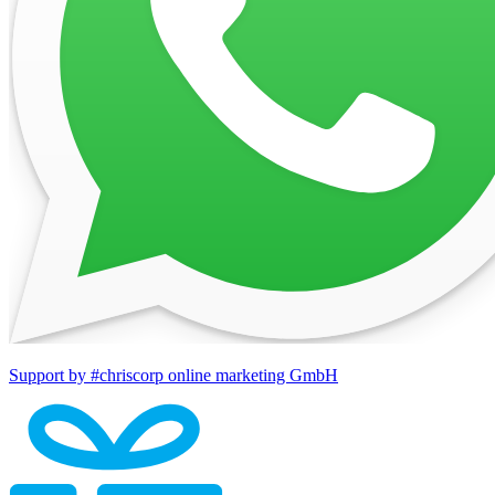
Support by #chriscorp online marketing GmbH