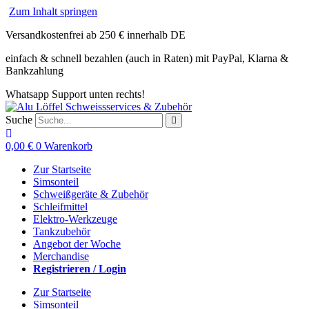
Zum Inhalt springen
Versandkostenfrei ab 250 € innerhalb DE
einfach & schnell bezahlen (auch in Raten) mit PayPal, Klarna &
Bankzahlung
Whatsapp Support unten rechts!
Suche
0,00
€
0
Warenkorb
Zur Startseite
Simsonteil
Schweißgeräte & Zubehör
Schleifmittel
Elektro-Werkzeuge
Tankzubehör
Angebot der Woche
Merchandise
Registrieren / Login
Zur Startseite
Simsonteil