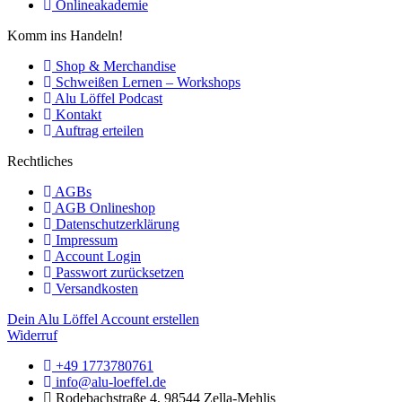
Onlineakademie
Komm ins Handeln!
Shop & Merchandise
Schweißen Lernen – Workshops
Alu Löffel Podcast
Kontakt
Auftrag erteilen
Rechtliches
AGBs
AGB Onlineshop
Datenschutzerklärung
Impressum
Account Login
Passwort zurücksetzen
Versandkosten
Dein Alu Löffel Account erstellen
Widerruf
+49 1773780761
info@alu-loeffel.de
Rodebachstraße 4, 98544 Zella-Mehlis