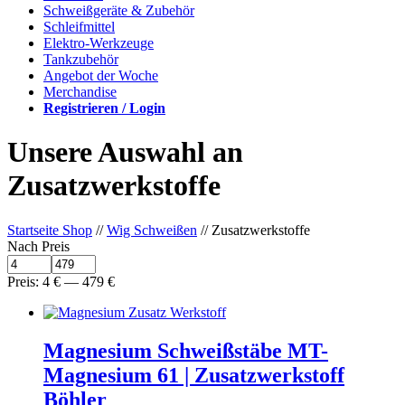
Schweißgeräte & Zubehör
Schleifmittel
Elektro-Werkzeuge
Tankzubehör
Angebot der Woche
Merchandise
Registrieren / Login
Unsere Auswahl an
Zusatzwerkstoffe
Startseite Shop
//
Wig Schweißen
// Zusatzwerkstoffe
Nach Preis
Preis:
4
€
—
479
€
Magnesium Schweißstäbe MT-
Magnesium 61 | Zusatzwerkstoff
Böhler