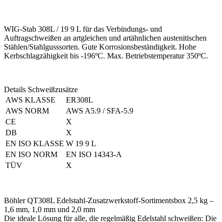
WIG-Stab 308L / 19 9 L für das Verbindungs- und
Auftragschweißen an artgleichen und artähnlichen austenitischen
Stählen/Stahlgusssorten. Gute Korrosionsbeständigkeit. Hohe
Kerbschlagzähigkeit bis -196ºC. Max. Betriebstemperatur 350ºC.
Details Schweißzusätze
AWS KLASSE
ER308L
AWS NORM
AWS A5.9 / SFA-5.9
CE
X
DB
X
EN ISO KLASSE
W 19 9 L
EN ISO NORM
EN ISO 14343-A
TÜV
X
Böhler QT308L Edelstahl-Zusatzwerkstoff-Sortimentsbox 2,5 kg –
1,6 mm, 1,0 mm und 2,0 mm
Die ideale Lösung für alle, die regelmäßig Edelstahl schweißen: Die