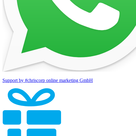
Support by #chriscorp online marketing GmbH