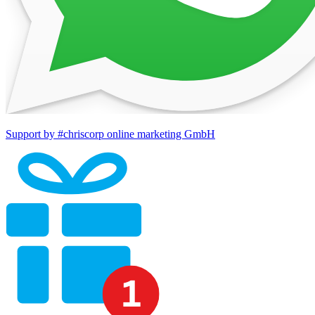
Support by #chriscorp online marketing GmbH