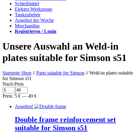
Schleifmittel
Elektro-Werkzeuge
Tankzubehör
Angebot der Woche
Merchandise
Registrieren / Login
Unsere Auswahl an Weld-in
plates suitable for Simson s51
Startseite Shop
//
Parts suitable for Simson
// Weld-in plates suitable
for Simson s51
Nach Preis
Preis:
5
€
—
49
€
Angebot!
Double frame reinforcement set
suitable for Simson s51