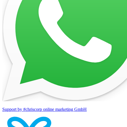
Support by #chriscorp online marketing GmbH