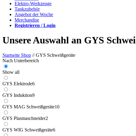
Elektro-Werkzeuge
Tankzubehör
Angebot der Woche
Merchandise
Registrieren / Login
Unsere Auswahl an GYS Schwei
Startseite Shop
// GYS Schweißgeräte
Nach Unterbereich
Show all
GYS Elektrode
6
GYS Induktion
9
GYS MAG Schweißgeräte
10
GYS Plasmaschneider
2
GYS WIG Schweißgeräte
6