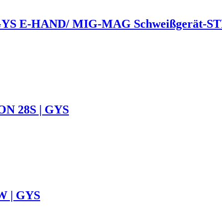
 GYS E-HAND/ MIG-MAG Schweißgerät-
ON 28S | GYS
W | GYS