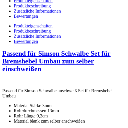
Produkteigenschaften
auf.
Produkbeschreibung
Die
Zusätzliche Informationen
Optionen
Bewertungen
können
auf
Produkteigenschaften
der
Produkbeschreibung
Produktseite
Zusätzliche Informationen
gewählt
Bewertungen
werden
Passend für Simson Schwalbe Set für
Bremshebel Umbau zum selber
einschweißen
Passend für Simson Schwalbe anschweiß Set für Bremshebel
Umbau
Material Stärke 3mm
Rohrdurchmessen 13mm
Rohr Länge 9,2cm
Material blank zum selber anschweißen