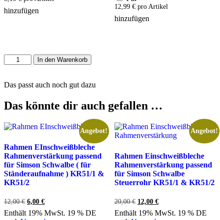
12,99
€
pro Artikel
hinzufügen
hinzufügen
Passend
In den Warenkorb
für
Simson
Das passt auch noch gut dazu
Schwalbe
Set
für
Das könnte dir auch gefallen …
Bremshebel
Umbau
Menge
Angebot!
Angebot!
Rahmen EInschweißbleche
Rahmenverstärkung passend
Rahmen Einschweißbleche
für Simson Schwalbe ( für
Rahmenverstärkung passend
Ständeraufnahme ) KR51/1 &
für Simson Schwalbe
KR51/2
Steuerrohr KR51/1 & KR51/2
12,00
€
Ursprünglicher
6,00
€
Aktueller
20,00
€
Ursprünglicher
12,00
€
Aktueller
Preis
Preis
Preis
Preis
Enthält 19% MwSt. 19 % DE
Enthält 19% MwSt. 19 % DE
war:
ist:
war:
ist: