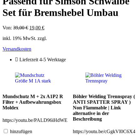
Passend für Simson Schwalbe
Set für Bremshebel Umbau
Von:
39,00
€
Ursprünglicher
19,00
€
Aktueller
Preis
Preis
inkl. 19% MwSt. zzgl.
war:
ist:
39,00 €
19,00 €.
Versandkosten
Lieferzeit 4-5 Werktage
Mundschutz M + 2x A1P2 R
Böhler Welding Trennspray (
Filter + Aufbewahrungsbox
ANTI SPATTER SPRAY )
Moldex
Non Flammable | Link
alternative in der
Beschreibung
https://youtu.be/PALD96iHdWE
hinzufügen
https://youtu.be/cGgkVI0C6X4