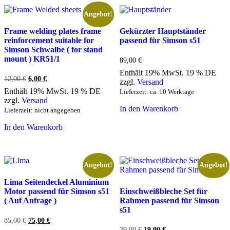
Angebot!
Frame welding plates frame
Gekürzter Hauptständer
reinforcement suitable for
passend für Simson s51
Simson Schwalbe ( for stand
mount ) KR51/1
89,00
€
Enthält 19% MwSt. 19 % DE
12,00
€
Ursprünglicher
6,00
€
Aktueller
zzgl.
Versand
Preis
Preis
Enthält 19% MwSt. 19 % DE
Lieferzeit: ca. 10 Werktage
war:
ist:
zzgl.
Versand
12,00 €
6,00 €.
In den Warenkorb
Lieferzeit: nicht angegeben
In den Warenkorb
Angebot!
Angebot!
Lima Seitendeckel Aluminium
Motor passend für Simson s51
Einschweißbleche Set für
( Auf Anfrage )
Rahmen passend für Simson
s51
85,00
€
Ursprünglicher
75,00
€
Aktueller
Preis
Preis
39,00
€
Ursprünglicher
19,00
€
Aktueller