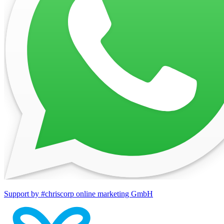
Support by #chriscorp online marketing GmbH