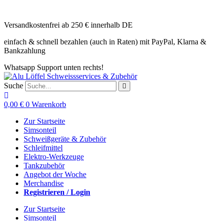
Zum
Inhalt
Versandkostenfrei ab 250 € innerhalb DE
springen
einfach & schnell bezahlen (auch in Raten) mit PayPal, Klarna &
Bankzahlung
Whatsapp Support unten rechts!
Suche
0,00
€
0
Warenkorb
Zur Startseite
Simsonteil
Schweißgeräte & Zubehör
Schleifmittel
Elektro-Werkzeuge
Tankzubehör
Angebot der Woche
Merchandise
Registrieren / Login
Zur Startseite
Simsonteil