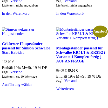
zzgl.
Versand
zzgl.
Versand
12,00 €
6,00 €.
20,00 €
12,00 €.
Lieferzeit: nicht angegeben
Lieferzeit: nicht angegeben
In den Warenkorb
In den Warenkorb
Angebot!
Gekürzter Hauptständer
passend für Simson Schwalbe,
Montageständer passend für
Star, Habicht
Schwalbe KR51/1 & KR51/2 (
Variante 1 Komplett fertig )
AUF ANFRAGE
122,00
€
Enthält 19% MwSt. 19 % DE
89,00
€
Ursprünglicher
49,00
€
Aktueller
zzgl.
Versand
Preis
Preis
Enthält 19% MwSt. 19 % DE
Lieferzeit: ca. 10 Werktage
war:
ist:
zzgl.
Versand
89,00 €
49,00 €.
Ausführung wählen
Dieses
Weiterlesen
Produkt
weist
mehrere
Varianten