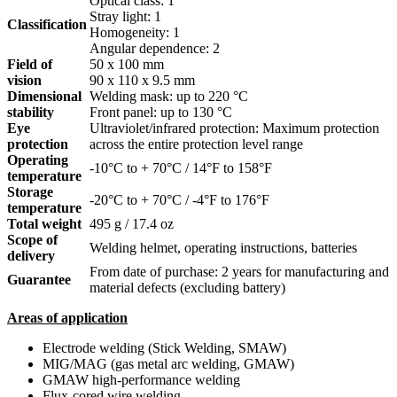
Optical class: 1
Stray light: 1
Classification
Homogeneity: 1
Angular dependence: 2
Field of
50 x 100 mm
vision
90 x 110 x 9.5 mm
Dimensional
Welding mask: up to 220 °C
stability
Front panel: up to 130 °C
Eye
Ultraviolet/infrared protection: Maximum protection
protection
across the entire protection level range
Operating
-10°C to + 70°C / 14°F to 158°F
temperature
Storage
-20°C to + 70°C / -4°F to 176°F
temperature
Total weight
495 g / 17.4 oz
Scope of
Welding helmet, operating instructions, batteries
delivery
From date of purchase: 2 years for manufacturing and
Guarantee
material defects (excluding battery)
Areas of application
Electrode welding (Stick Welding, SMAW)
MIG/MAG (gas metal arc welding, GMAW)
GMAW high-performance welding
Flux-cored wire welding