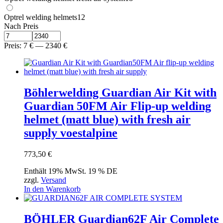
Optrel welding helmets
12
Nach Preis
Preis:
7
€
—
2340
€
Böhlerwelding Guardian Air Kit with
Guardian 50FM Air Flip-up welding
helmet (matt blue) with fresh air
supply voestalpine
773,50
€
Enthält 19% MwSt. 19 % DE
zzgl.
Versand
In den Warenkorb
BÖHLER Guardian62F Air Complete