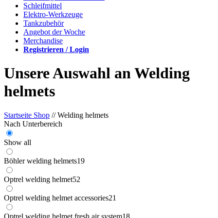
Schleifmittel
Elektro-Werkzeuge
Tankzubehör
Angebot der Woche
Merchandise
Registrieren / Login
Unsere Auswahl an Welding
helmets
Startseite Shop
// Welding helmets
Nach Unterbereich
Show all
Böhler welding helmets
19
Optrel welding helmet
52
Optrel welding helmet accessories
21
Optrel welding helmet fresh air system
18