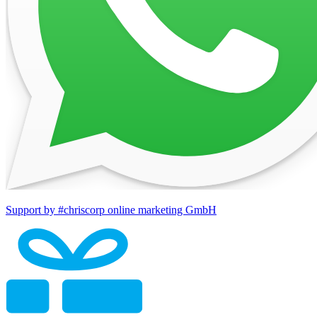
Support by #chriscorp online marketing GmbH