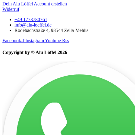
Dein Alu Löffel Account erstellen
Widerruf
+49 1773780761
info@alu-loeffel.de
Rodebachstraße 4, 98544 Zella-Mehlis
Facebook-f
Instagram
Youtube
Rss
Copyright by © Alu Löffel 2026