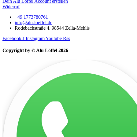
Dein Alu Löffel Account erstellen
Widerruf
+49 1773780761
info@alu-loeffel.de
Rodebachstraße 4, 98544 Zella-Mehlis
Facebook-f
Instagram
Youtube
Rss
Copyright by © Alu Löffel 2026