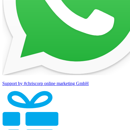
Support by #chriscorp online marketing GmbH