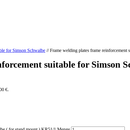
able for Simson Schwalbe
// Frame welding plates frame reinforcement 
forcement suitable for Simson S
,00 €.
albe ( for stand mount ) KR51/1 Menge