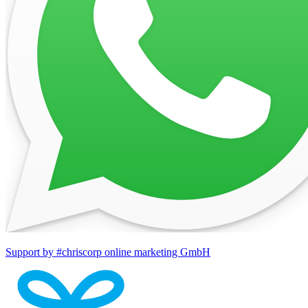
Support by #chriscorp online marketing GmbH