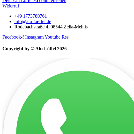
Dein Alu Löffel Account erstellen
Widerruf
+49 1773780761
info@alu-loeffel.de
Rodebachstraße 4, 98544 Zella-Mehlis
Facebook-f
Instagram
Youtube
Rss
Copyright by © Alu Löffel 2026