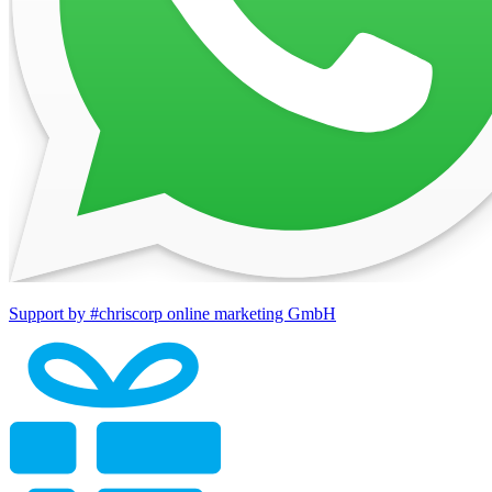
Support by #chriscorp online marketing GmbH