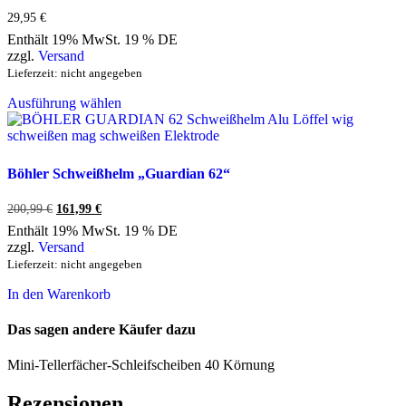
Optionen
29,95
€
können
Enthält 19% MwSt. 19 % DE
auf
zzgl.
Versand
der
Lieferzeit: nicht angegeben
Produktseite
Dieses
gewählt
Ausführung wählen
Produkt
werden
weist
mehrere
Varianten
auf.
Böhler Schweißhelm „Guardian 62“
Die
Optionen
200,99
€
Ursprünglicher
161,99
€
Aktueller
können
Preis
Preis
Enthält 19% MwSt. 19 % DE
auf
war:
ist:
zzgl.
Versand
der
200,99 €
161,99 €.
Lieferzeit: nicht angegeben
Produktseite
gewählt
In den Warenkorb
werden
Das sagen andere Käufer dazu
Mini-Tellerfächer-Schleifscheiben 40 Körnung
Rezensionen