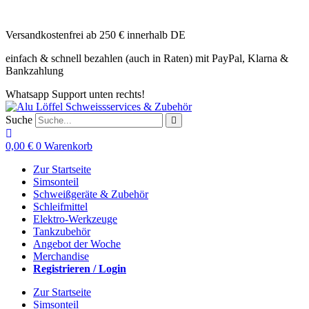
Zum
Inhalt
Versandkostenfrei ab 250 € innerhalb DE
springen
einfach & schnell bezahlen (auch in Raten) mit PayPal, Klarna &
Bankzahlung
Whatsapp Support unten rechts!
Suche
0,00
€
0
Warenkorb
Zur Startseite
Simsonteil
Schweißgeräte & Zubehör
Schleifmittel
Elektro-Werkzeuge
Tankzubehör
Angebot der Woche
Merchandise
Registrieren / Login
Zur Startseite
Simsonteil