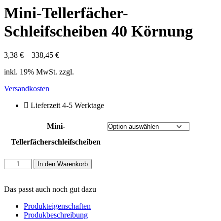
Mini-Tellerfächer-
Schleifscheiben 40 Körnung
3,38
€
–
338,45
€
Preisspanne:
3,38 €
inkl. 19% MwSt. zzgl.
bis
338,45 €
Versandkosten
Lieferzeit 4-5 Werktage
Mini-
Tellerfächerschleifscheiben
Mini-
In den Warenkorb
Tellerfächer-
Schleifscheiben
Das passt auch noch gut dazu
40
Körnung
Produkteigenschaften
Menge
Produkbeschreibung