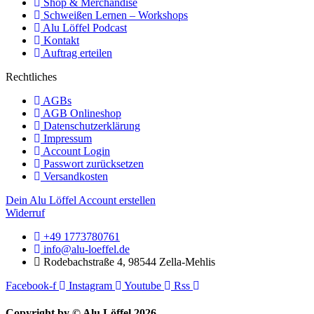
Shop & Merchandise
Schweißen Lernen – Workshops
Alu Löffel Podcast
Kontakt
Auftrag erteilen
Rechtliches
AGBs
AGB Onlineshop
Datenschutzerklärung
Impressum
Account Login
Passwort zurücksetzen
Versandkosten
Dein Alu Löffel Account erstellen
Widerruf
+49 1773780761
info@alu-loeffel.de
Rodebachstraße 4, 98544 Zella-Mehlis
Facebook-f
Instagram
Youtube
Rss
Copyright by © Alu Löffel 2026