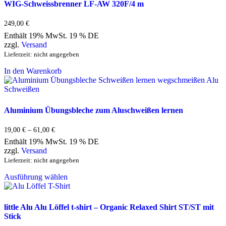
WIG-Schweissbrenner LF-AW 320F/4 m
249,00
€
Enthält 19% MwSt. 19 % DE
zzgl.
Versand
Lieferzeit: nicht angegeben
In den Warenkorb
Aluminium Übungsbleche zum Aluschweißen lernen
19,00
€
–
61,00
€
Preisspanne:
19,00 €
Enthält 19% MwSt. 19 % DE
bis
zzgl.
Versand
61,00 €
Lieferzeit: nicht angegeben
Dieses
Ausführung wählen
Produkt
weist
mehrere
Varianten
little Alu Alu Löffel t-shirt – Organic Relaxed Shirt ST/ST mit
auf.
Stick
Die