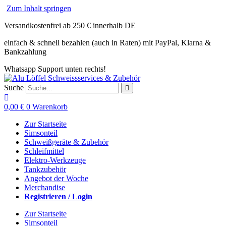
Zum Inhalt springen
Versandkostenfrei ab 250 € innerhalb DE
einfach & schnell bezahlen (auch in Raten) mit PayPal, Klarna &
Bankzahlung
Whatsapp Support unten rechts!
Suche
0,00
€
0
Warenkorb
Zur Startseite
Simsonteil
Schweißgeräte & Zubehör
Schleifmittel
Elektro-Werkzeuge
Tankzubehör
Angebot der Woche
Merchandise
Registrieren / Login
Zur Startseite
Simsonteil