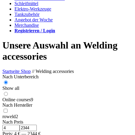
Schleifmittel
Elektro-Werkzeuge
Tankzubehör
Angebot der Woche
Merchandise
Registrieren / Login
Unsere Auswahl an Welding
accessories
Startseite Shop
// Welding accessories
Nach Unterbereich
Show all
Online courses
9
Nach Hersteller
roweld
2
Nach Preis
Preis:
4
€
—
2344
€