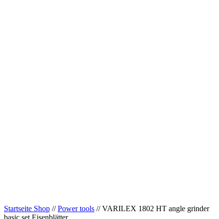
Startseite Shop
//
Power tools
// VARILEX 1802 HT angle grinder
basic set Eisenblätter