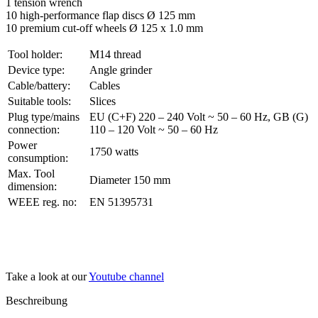
1 tension wrench
10 high-performance flap discs Ø 125 mm
10 premium cut-off wheels Ø 125 x 1.0 mm
Tool holder:
M14 thread
Device type:
Angle grinder
Cable/battery:
Cables
Suitable tools:
Slices
Plug type/mains
EU (C+F) 220 – 240 Volt ~ 50 – 60 Hz, GB (G)
connection:
110 – 120 Volt ~ 50 – 60 Hz
Power
1750 watts
consumption:
Max. Tool
Diameter 150 mm
dimension:
WEEE reg. no:
EN 51395731
Take a look at our
Youtube channel
Beschreibung