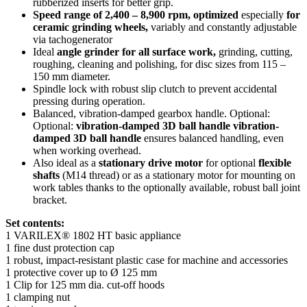
rubberized inserts for better grip.
Speed range of 2,400 – 8,900 rpm, optimized
especially
for
ceramic grinding wheels,
variably and constantly adjustable
via tachogenerator
Ideal
angle grinder for all surface work,
grinding, cutting,
roughing, cleaning and polishing, for disc sizes from 115 –
150 mm diameter.
Spindle lock with robust slip clutch to prevent accidental
pressing during operation.
Balanced, vibration-damped gearbox handle. Optional:
Optional:
vibration-damped 3D ball handle vibration-
damped 3D ball handle
ensures balanced handling, even
when working overhead.
Also ideal as a
stationary drive motor
for optional
flexible
shafts
(M14 thread) or as a stationary motor for mounting on
work tables thanks to the optionally available, robust ball joint
bracket.
Set contents:
1 VARILEX® 1802 HT basic appliance
1 fine dust protection cap
1 robust, impact-resistant plastic case for machine and accessories
1 protective cover up to Ø 125 mm
1 Clip for 125 mm dia. cut-off hoods
1 clamping nut