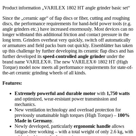
Product information „VARILEX 1802 HT angle grinder basic set“
Since the „ceramic age“ of flap discs or fiber, cutting and roughing
discs, the performance requirements for hand-held power tools (e.g.
angle grinders etc.) have increased enormously. Most devices can no
longer withstand this additional friction and contact pressure in the
long term. Grinders overheat very quickly, switch off automatically
or armatures and field packs burn out quickly. Eisenblätter has taken
up this challenge by further developing its ceramic flap discs and has
further developed its
speed-controlled angle grinder
under the
brand name VARILEX®. The new VARILEX® 1802 HT (High
Torque) model now meets all performance requirements for state-of-
the-art ceramic grinding wheels of all kinds.
Features:
Extremely powerful and durable motor
with
1,750 watts
and optimized, wear-resistant power transmission and
mechanics.
New ventilation technology and overload protection for
previously unattainable high torques (High Torque) –
100%
Made in Germany
.
Newly developed, particularly
ergonomic handle
allows
fatigue-free working – with a total weight of only 2.6 kg, with