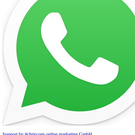
Support by #chriscorp online marketing GmbH