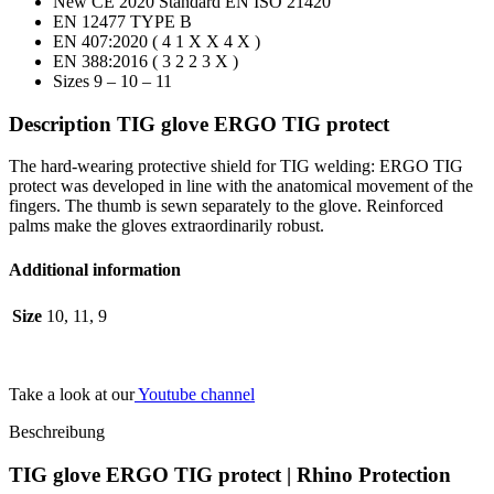
New CE 2020 Standard EN ISO 21420
EN 12477 TYPE B
EN 407:2020 ( 4 1 X X 4 X )
EN 388:2016 ( 3 2 2 3 X )
Sizes 9 – 10 – 11
Description TIG glove ERGO TIG protect
The hard-wearing protective shield for TIG welding: ERGO TIG
protect was developed in line with the anatomical movement of the
fingers. The thumb is sewn separately to the glove. Reinforced
palms make the gloves extraordinarily robust.
Additional information
Size
10, 11, 9
Take a look at our
Youtube channel
Beschreibung
TIG glove ERGO TIG protect | Rhino Protection