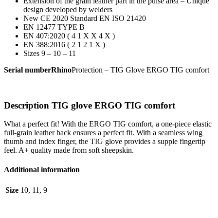
Extension of the grain leather part in the pulse area – Unique
design developed by welders
New CE 2020 Standard EN ISO 21420
EN 12477 TYPE B
EN 407:2020 ( 4 1 X X 4 X )
EN 388:2016 ( 2 1 2 1 X )
Sizes 9 – 10 – 11
Serial numberRhino
Protection – TIG Glove ERGO TIG comfort
Description TIG glove ERGO TIG comfort
What a perfect fit! With the ERGO TIG comfort, a one-piece elastic
full-grain leather back ensures a perfect fit. With a seamless wing
thumb and index finger, the TIG glove provides a supple fingertip
feel. A+ quality made from soft sheepskin.
Additional information
Size
10, 11, 9