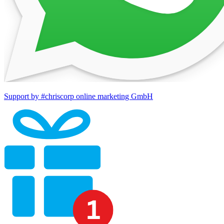
Support by #chriscorp online marketing GmbH