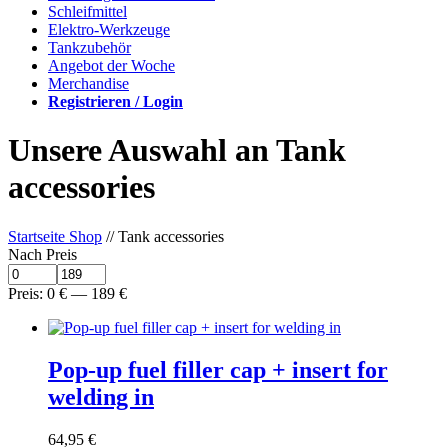
Schleifmittel
Elektro-Werkzeuge
Tankzubehör
Angebot der Woche
Merchandise
Registrieren / Login
Unsere Auswahl an Tank
accessories
Startseite Shop
// Tank accessories
Nach Preis
Preis:
0
€
—
189
€
Pop-up fuel filler cap + insert for
welding in
64,95
€