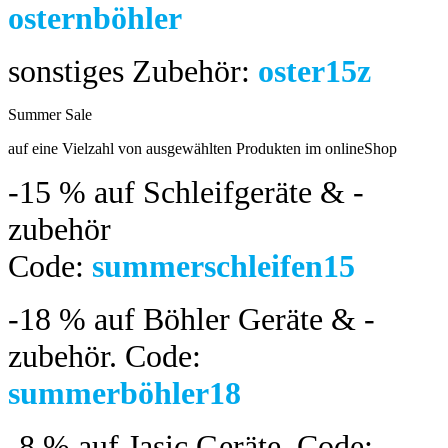
osternböhler
sonstiges Zubehör:
oster15z
Summer Sale
bis 04.08.2024
auf eine Vielzahl von ausgewählten Produkten im onlineShop
-15 %
auf Schleifgeräte & -
zubehör
Code:
summerschleifen15
-18 %
auf Böhler Geräte & -
zubehör.
Code:
summerböhler18
-8 %
auf Jasic Geräte. Code: