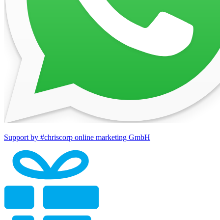
Support by #chriscorp online marketing GmbH