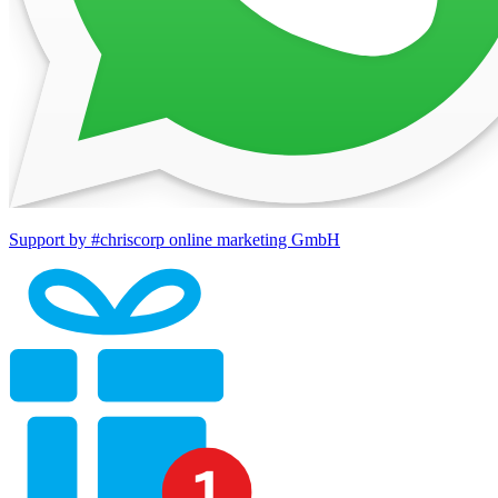
Support by #chriscorp online marketing GmbH