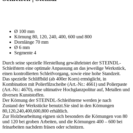
Ø 100 mm
Körnung 80, 120, 240, 400, 600 und 800
Dornlänge 70 mm
Ø 6 mm
Segmente 4
Durch seine spezielle Herstellung gewährleistet der STEINDL-
Schleifstern eine optimale Anpassung an das jeweilige Werkstück,
einen kontrollierten Schleifvorgang, sowie eine hohe Standzeit.
Das spezielle Schliffbild (ab 400er Korn) ermöglicht, in
Kombination mit Polierfilzscheibe (Art.-Nr.: 4661) und Polierpaste
(Art.-Nr.: 4670), eine ultimative Hochglanzpolitur auf, Metallen und
diversen Kunststoffen.
Der Körnung der STEINDL-Schleifsterne werden je nach
Zustand der Werkstücke benutzt.Sie sind in den Körnungen
80,120,240,400,600,800 erhältlich.
Zur Holzbearbeitung eignen sich besonders die Körnungen von 80
und 120 bei groben Arbeiten, und die Körnungen 400 – 600 bei
feinarbeiten nachdem fräsen oder schnitzen.