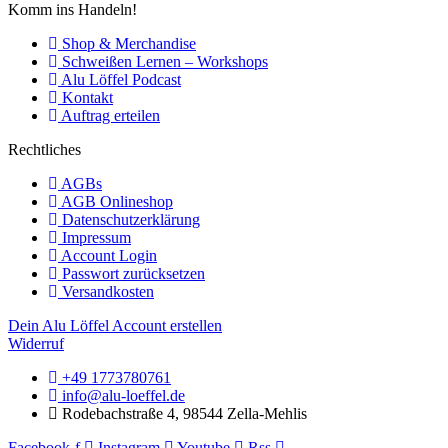
Komm ins Handeln!
Shop & Merchandise
Schweißen Lernen – Workshops
Alu Löffel Podcast
Kontakt
Auftrag erteilen
Rechtliches
AGBs
AGB Onlineshop
Datenschutzerklärung
Impressum
Account Login
Passwort zurücksetzen
Versandkosten
Dein Alu Löffel Account erstellen
Widerruf
+49 1773780761
info@alu-loeffel.de
Rodebachstraße 4, 98544 Zella-Mehlis
Facebook-f
Instagram
Youtube
Rss